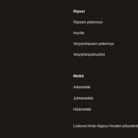
Ripset
Ripsien pidennys
Huolto
Volyymiripsien pidennys
Volyymiripsihuollot
Meikit
Arkimeikki
Juhlameikki
Häämeikki
Liukuva hinta riippuu hiusten pituudest