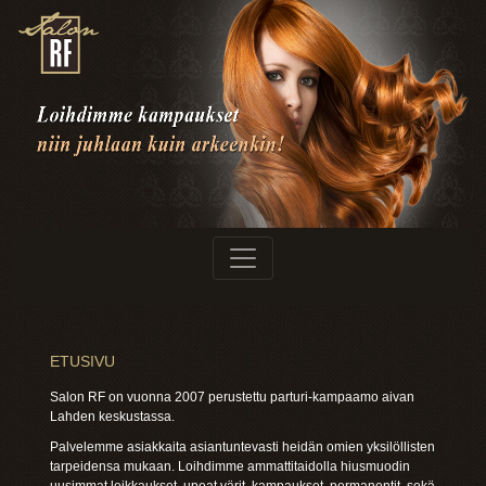
ETUSIVU
Salon RF on vuonna 2007 perustettu parturi-kampaamo aivan
Lahden keskustassa.
Palvelemme asiakkaita asiantuntevasti heidän omien yksilöllisten
tarpeidensa mukaan. Loihdimme ammattitaidolla hiusmuodin
uusimmat leikkaukset, upeat värit, kampaukset, permanentit, sekä